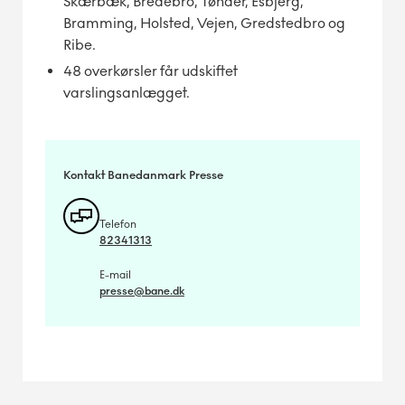
Skærbæk, Bredebro, Tønder, Esbjerg,
Bramming, Holsted, Vejen, Gredstedbro og
Ribe.
48 overkørsler får udskiftet
varslingsanlægget.
Kontakt Banedanmark Presse
Telefon
82341313
E-mail
presse@bane.dk