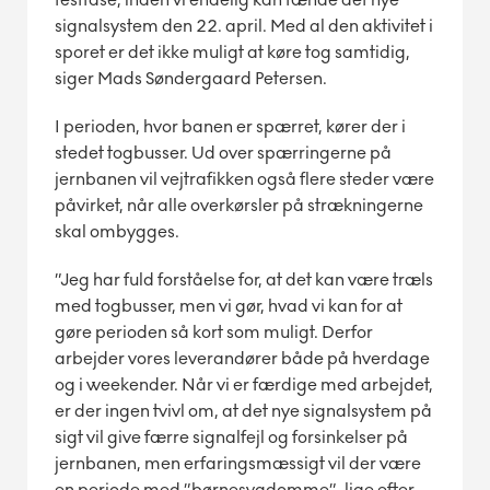
signalsystem den 22. april. Med al den aktivitet i
sporet er det ikke muligt at køre tog samtidig,
siger Mads Søndergaard Petersen.
I perioden, hvor banen er spærret, kører der i
stedet togbusser. Ud over spærringerne på
jernbanen vil vejtrafikken også flere steder være
påvirket, når alle overkørsler på strækningerne
skal ombygges.
”Jeg har fuld forståelse for, at det kan være træls
med togbusser, men vi gør, hvad vi kan for at
gøre perioden så kort som muligt. Derfor
arbejder vores leverandører både på hverdage
og i weekender. Når vi er færdige med arbejdet,
er der ingen tvivl om, at det nye signalsystem på
sigt vil give færre signalfejl og forsinkelser på
jernbanen, men erfaringsmæssigt vil der være
en periode med ”børnesygdomme”, lige efter