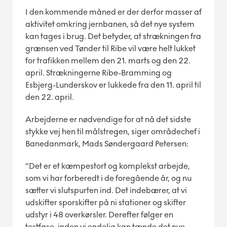
I den kommende måned er der derfor masser af
aktivitet omkring jernbanen, så det nye system
kan tages i brug. Det betyder, at strækningen fra
grænsen ved Tønder til Ribe vil være helt lukket
for trafikken mellem den 21. marts og den 22.
april. Strækningerne Ribe-Bramming og
Esbjerg-Lunderskov er lukkede fra den 11. april til
den 22. april.
Arbejderne er nødvendige for at nå det sidste
stykke vej hen til målstregen, siger områdechef i
Banedanmark, Mads Søndergaard Petersen:
”Det er et kæmpestort og komplekst arbejde,
som vi har forberedt i de foregående år, og nu
sætter vi slutspurten ind. Det indebærer, at vi
udskifter sporskifter på ni stationer og skifter
udstyr i 48 overkørsler. Derefter følger en
testfase, inden vi endelig kan tænde det nye