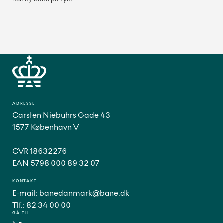
ADRESSE
Carsten Niebuhrs Gade 43
1577 København V
CVR 18632276
EAN 5798 000 89 32 07
KONTAKT
E-mail:
banedanmark@bane.dk
Tlf.:
82 34 00 00
GÅ TIL