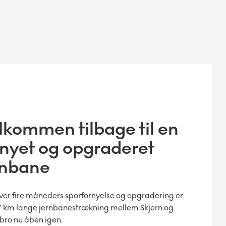
lkommen tilbage til en
rnyet og opgraderet
rnbane
over fire måneders sporfornyelse og opgradering er
 km lange jernbanestrækning mellem Skjern og
bro nu åben igen.