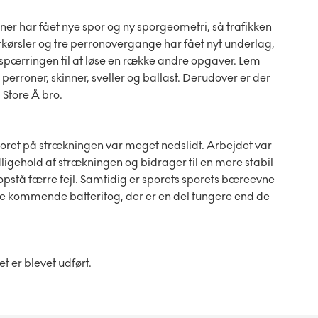
er har fået nye spor og ny sporgeometri, så trafikken
kørsler og tre perronovergange har fået nyt underlag,
pærringen til at løse en række andre opgaver. Lem
erroner, skinner, sveller og ballast. Derudover er der
 Store Å bro.
poret på strækningen var meget nedslidt. Arbejdet var
ligehold af strækningen og bidrager til en mere stabil
il opstå færre fejl. Samtidig er sporets sporets bæreevne
l de kommende batteritog, der er en del tungere end de
 er blevet udført.