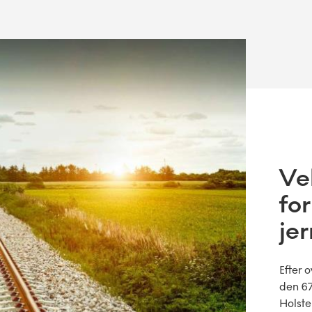
Ve
fo
je
Efter 
den 67
Holste