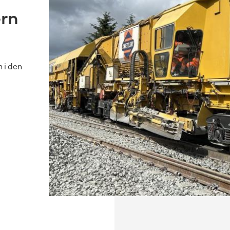
ern
 i den