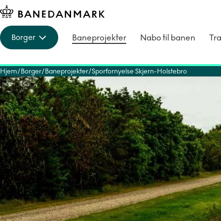
Baneprojekter
Nabo til banen
Tra
Borger
Hjem
Borger
Baneprojekter
Sporfornyelse Skjern-Holstebro