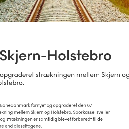
 Skjern-Holstebro
 opgraderet strækningen mellem Skjern o
lstebro.
 Banedanmark fornyet og opgraderet den 67
kning mellem Skjern og Holstebro. Sporkasse, sveller,
t og strækningen er samtidig blevet forberedt til de
re end dieseltogene.