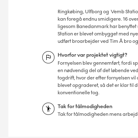
Ringkøbing, Ulfborg og Vemb Station
kan foregå endnu smidigere. 16 over
ligesom Banedanmark har benyttet s
Station er blevet ombygget med nye p
udført broarbejder ved Tim Å bro og
Hvorfor var projektet vigtigt?
Fornyelsen blev gennemført, fordi s
en nødvendig del af det løbende ved
togdrift, hvor der efter fornyelsen v
blevet opgraderet, så det er klar ti
konventionelle tog.
Tak for tålmodigheden
Tak for tålmodigheden mens arbejdet