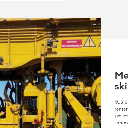
Me
sk
RUS100
renser
svelle
samme