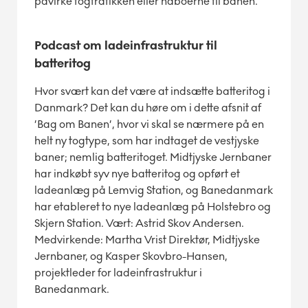
påvirke togtrafikken eller naboerne til banen.
Podcast om ladeinfrastruktur til
batteritog
Hvor svært kan det være at indsætte batteritog i
Danmark? Det kan du høre om i dette afsnit af
’Bag om Banen’, hvor vi skal se nærmere på en
helt ny togtype, som har indtaget de vestjyske
baner; nemlig batteritoget. Midtjyske Jernbaner
har indkøbt syv nye batteritog og opført et
ladeanlæg på Lemvig Station, og Banedanmark
har etableret to nye ladeanlæg på Holstebro og
Skjern Station. Vært: Astrid Skov Andersen.
Medvirkende: Martha Vrist Direktør, Midtjyske
Jernbaner, og Kasper Skovbro-Hansen,
projektleder for ladeinfrastruktur i
Banedanmark.