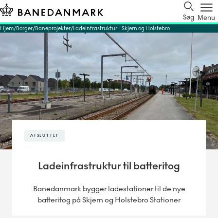
Søg
Menu
Hjem
Borger
Baneprojekter
Ladeinfrastruktur - Skjern og Holstebro
AFSLUTTET
Ladeinfrastruktur til batteritog
Banedanmark bygger ladestationer til de nye
batteritog på Skjern og Holstebro Stationer