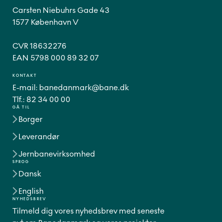
Carsten Niebuhrs Gade 43
1577 København V
CVR 18632276
EAN 5798 000 89 32 07
KONTAKT
E-mail:
banedanmark@bane.dk
Tlf.:
82 34 00 00
GÅ TIL
Borger
Leverandør
Jernbanevirksomhed
SPROG
Dansk
English
NYHEDSBREV
Tilmeld dig vores nyhedsbrev med seneste