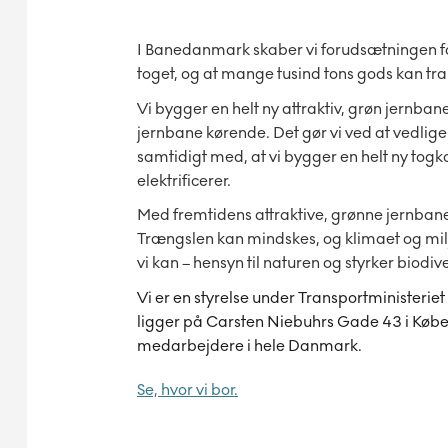
I Banedanmark skaber vi forudsætningen fo
toget, og at mange tusind tons gods kan tr
Vi bygger en helt ny attraktiv, grøn jernba
jernbane kørende. Det gør vi ved at vedli
samtidigt med, at vi bygger en helt ny togko
elektrificerer.
Med fremtidens attraktive, grønne jernbane
Trængslen kan mindskes, og klimaet og miljø
vi kan – hensyn til naturen og styrker biodi
Vi er en styrelse under Transportminister
ligger på Carsten Niebuhrs Gade 43 i Køb
medarbejdere i hele Danmark.
Se, hvor vi bor.