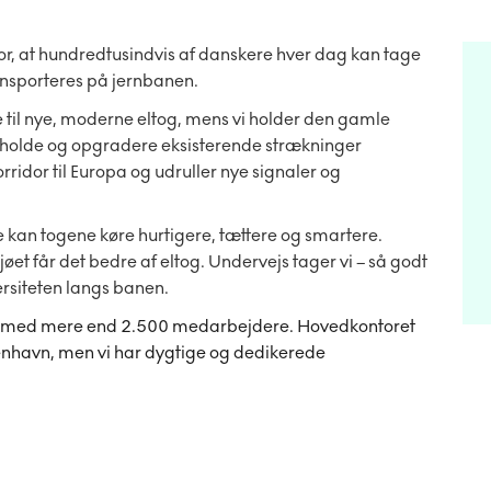
r, at hundredtusindvis af danskere hver dag kan tage
ansporteres på jernbanen.
ne til nye, moderne eltog, mens vi holder den gamle
geholde og opgradere eksisterende strækninger
rridor til Europa og udruller nye signaler og
 kan togene køre hurtigere, tættere og smartere.
et får det bedre af eltog. Undervejs tager vi – så godt
versiteten langs banen.
iet med mere end 2.500 medarbejdere. Hovedkontoret
enhavn, men vi har dygtige og dedikerede