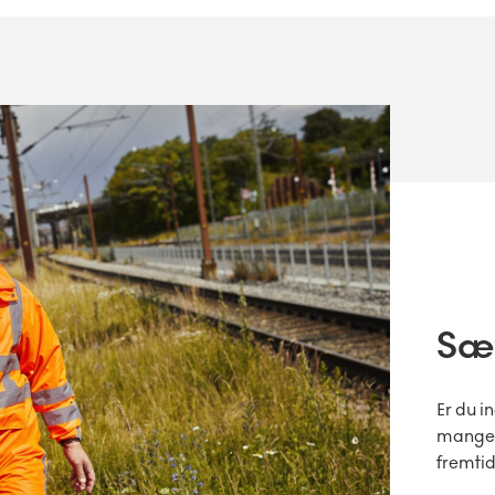
Sæt
Er du i
mange f
fremti